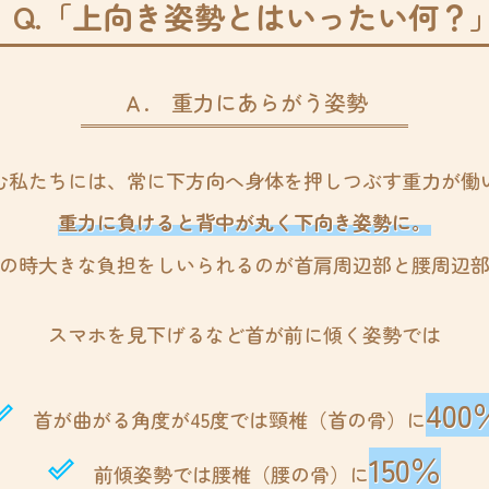
Q.「上向き姿勢とはいったい何？
Ａ. 重力にあらがう姿勢
む私たちには、
常に下方向へ身体を押しつぶす重力が働
重力に負けると背中が丸く下向き姿勢に。
の時大きな負担をしいられるのが首肩周辺部と腰周辺
スマホを見下げるなど首が前に傾く姿勢では
400
utline
首が曲がる角度が45度では頸椎（首の骨）に
150％
done_outline
前傾姿勢では腰椎（腰の骨）に