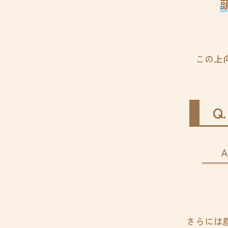
この上
Q
Ａ
さらには