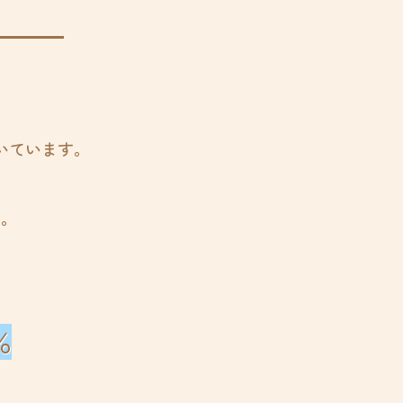
」
いています。
部。
％