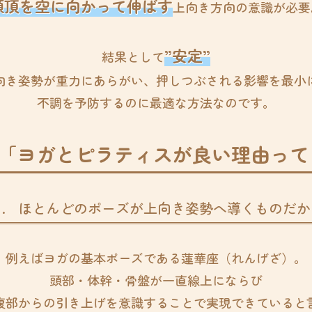
頭頂を空に向かって伸ばす
上向き方向の意識が必要
”安定”
結果として
向き姿勢が重力にあらがい、押しつぶされる影響を最小
不調を予防するのに最適な方法なのです。
.「ヨガとピラティスが良い理由って
.
ほとんどのポーズが上向き姿勢へ導くものだか
例えばヨガの基本ポーズである蓮華座（れんげざ）。
頭部・体幹・骨盤が一直線上にならび
腹部からの引き上げを意識することで実現できていると