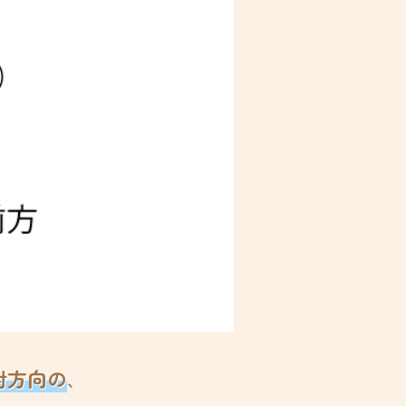
対方向の
、