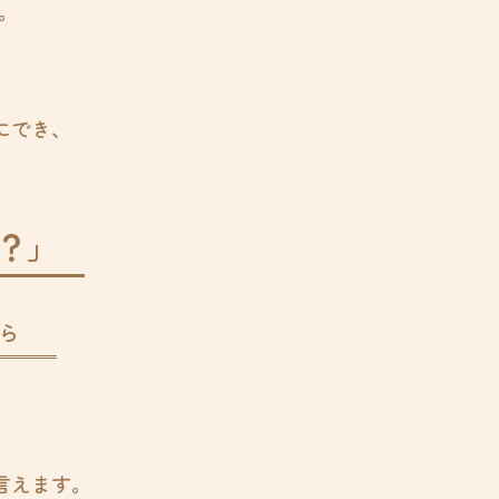
。
にでき、
？」
ら
言えます。